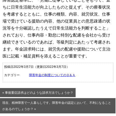
障害認定基準に、「労働に従事していることをもって、直
ちに日常生活能力が向上したものと捉えず、その療養状況
を考慮するとともに、仕事の種類、内容、就労状況、仕事
場で受けている援助の内容、他の従業員との意思疎通の状
況等を十分確認したうえで日常生活能力を判断すること」
されており、仕事内容・勤怠に特別な配慮を会社から受け
継続できているのであれば、等級判定にあたって考慮され
ます。年金請求時には、就労先の配慮や援助について主治
医に記載・補足資料を添えることが重要です。
投稿日2022年3月7日
（更新日2022年3月7日）
カテゴリー
障害年金の制度についてのＱ＆Ａ
« 事後重症請求はどのような請求方法でしょうか？
現在、精神障害で一人暮らしです。障害年金の認定において、不利になること
があるのでしょうか？ »