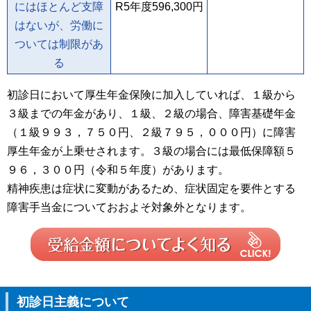
にはほとんど支障
R5年度
596,300
円
はないが、労働に
ついては制限があ
る
初診日において厚生年金保険に加入していれば、１級から
３級までの年金があり、１級、２級の場合、障害基礎年金
（１級
９９３，７５０
円、２級
７９５，０００
円）に障害
厚生年金が上乗せされます。３級の場合には最低保障額
５
９６，３００
円（令和５年度）があります。
精神疾患は症状に変動があるため、症状固定を要件とする
障害手当金についておおよそ対象外となります。
初診日主義について