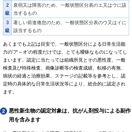
2
衰弱又は障害のため、一般状態区分表のエ又はウに該
級
当するもの
3
著しい前進倦怠のため、一般状態区分表のウ又はイに
級
該当するもの
あくまでも上記は目安で、一般状態区分による日常生活能
力の'ア～オ'の程度だけでは、とても曖昧なものになってし
まいます。認定に当たっては組織所見とその悪性度、一般
検査及び特殊検査、画像診断等の検査成績、転移の有無、
病状の経過と治療効果、ステージの記載等を参考とし、認
定時の具体的な日常生活状況等により、総合的に認定され
ます。
悪性新生物の認定対象は、抗がん剤投与による副作
2
用を含みます