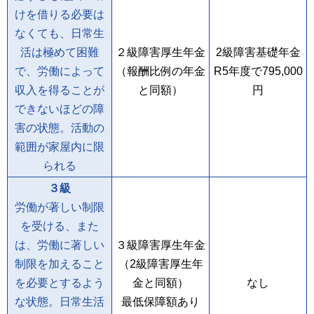
けを借りる必要は
なくても、日常生
活は極めて困難
２級障害厚生年金
2級障害基礎年金
で、労働によって
（報酬比例の年金
R5年度で
795,000
収入を得ることが
と同額）
円
できないほどの障
害の状態。活動の
範囲が家屋内に限
られる
３級
労働が著しい制限
を受ける、また
は、労働に著しい
３級障害厚生年金
制限を加えること
（2級障害厚生年
を必要とするよう
金と同額）
なし
な状態。日常生活
最低保障額あり