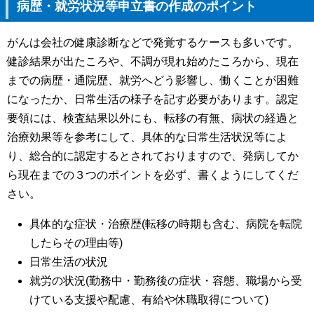
病歴・就労状況等申立書の作成のポイント
がんは会社の健康診断などで発覚するケースも多いです。
健診結果が出たころや、不調が現れ始めたころから、現在
までの病歴・通院歴、就労へどう影響し、働くことが困難
になったか、日常生活の様子を記す必要があります。認定
要領には、検査結果以外にも、転移の有無、病状の経過と
治療効果等を参考にして、具体的な日常生活状況等によ
り、総合的に認定するとされておりますので、発病してか
ら現在までの３つのポイントを必ず、書くようにしてくだ
さい。
具体的な症状・治療歴(転移の時期も含む、病院を転院
したらその理由等)
日常生活の状況
就労の状況(勤務中・勤務後の症状・容態、職場から受
けている支援や配慮、有給や休職取得について)