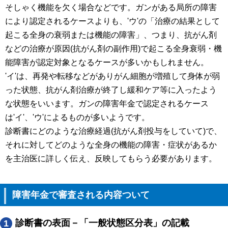
そしゃく機能を欠く場合などです。ガンがある局所の障害
により認定されるケースよりも、'ウ'の「治療の結果として
起こる全身の衰弱または機能の障害」、つまり、抗がん剤
などの治療が原因(抗がん剤の副作用)で起こる全身衰弱・機
能障害が認定対象となるケースが多いかもしれません。
'イ'は、再発や転移などがありがん細胞が増殖して身体が弱
った状態、抗がん剤治療が終了し緩和ケア等に入ったよう
な状態をいいます。ガンの障害年金で認定されるケース
は'イ'、'ウ'によるものが多いようです。
診断書にどのような治療経過(抗がん剤投与をしていて)で、
それに対してどのような全身の機能の障害・症状があるか
を主治医に詳しく伝え、反映してもらう必要があります。
障害年金で審査される内容ついて
診断書の表面－「一般状態区分表」の記載
1