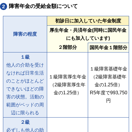
障害年金の受給金額について
2
初診日に加入していた年金制度
厚生年金・共済年金(同時に国民年金
障害の程度
にも加入しています)
２階部分
国民年金１階部分
１級
他人の介助を受け
１級障害基礎年金
なければ日常生活
１級障害厚生年金
（2級障害基礎年
のことがほとんど
（2級障害厚生年
金の1.25倍）
できないほどの障
金の1.25倍）
R5年度で
993,750
害の状態。活動の
円
範囲がベッドの周
辺に限られる
２級
必ずしも他人の助